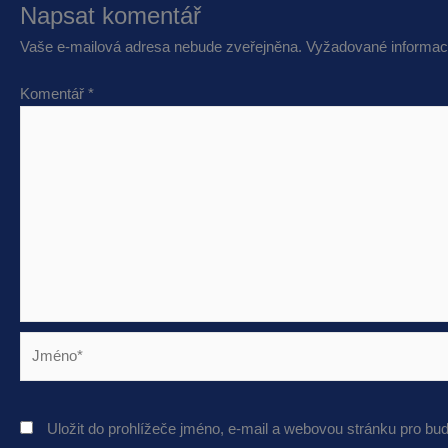
Napsat komentář
Vaše e-mailová adresa nebude zveřejněna.
Vyžadované informac
Komentář
*
Jméno*
Uložit do prohlížeče jméno, e-mail a webovou stránku pro bu