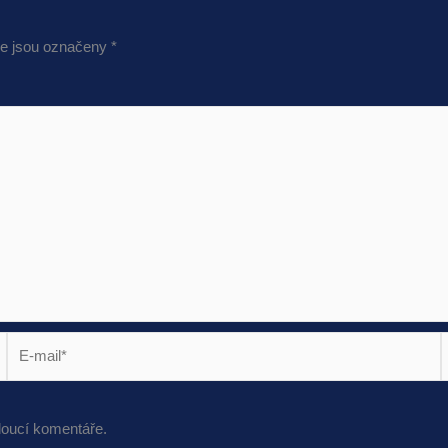
e jsou označeny
*
E-
mail*
s
doucí komentáře.