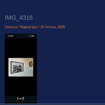
Přeskočit
na
obsah
IMG_4316
Diskuze
/ Napsal
piry
/
25 června, 2026