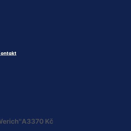
Kontakt
Werich''
A3
370 Kč