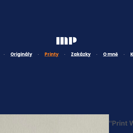
Originály
Printy
Zakázky
O mně
''Print 