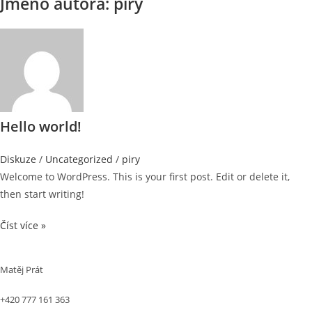
Jméno autora: piry
Hello world!
Diskuze
/
Uncategorized
/
piry
Welcome to WordPress. This is your first post. Edit or delete it,
then start writing!
Hello
Číst více »
world!
Matěj Prát
+420 777 161 363