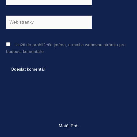
mail*
Web
stránky
Uložit do prohlížeče jméno, e-mail a webovou stránku pro
budoucí komentáře.
Matěj Prát