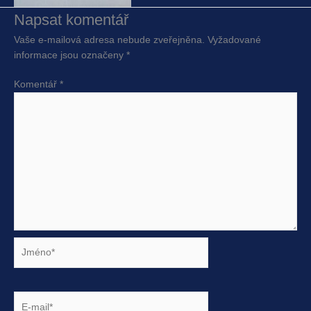
Napsat komentář
Vaše e-mailová adresa nebude zveřejněna.
Vyžadované
informace jsou označeny
*
Komentář
*
Jméno*
E-