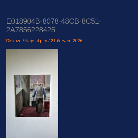
Přeskočit
na
obsah
E018904B-8078-48CB-8C51-
2A7856228425
Diskuze
/ Napsal
piry
/
21 června, 2026