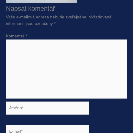
Napsat komentář
Vaše e-mailová adresa nebude zveřejněna.
Vyžadované
informace jsou označeny
*
Komentář
*
Jméno*
E-