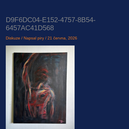
Přeskočit
na
obsah
D9F6DC04-E152-4757-8B54-
6457AC41D568
Diskuze
/ Napsal
piry
/
21 června, 2026