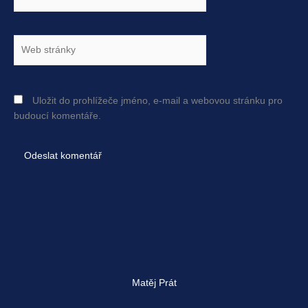
mail*
Web
stránky
Uložit do prohlížeče jméno, e-mail a webovou stránku pro
budoucí komentáře.
Matěj Prát