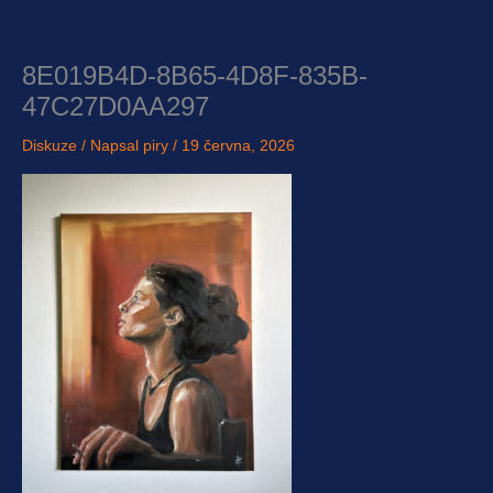
Přeskočit
na
obsah
8E019B4D-8B65-4D8F-835B-
47C27D0AA297
Diskuze
/ Napsal
piry
/
19 června, 2026