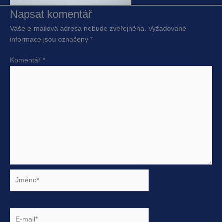
Napsat komentář
Vaše e-mailová adresa nebude zveřejněna.
Vyžadované
informace jsou označeny
*
Komentář
*
Jméno*
E-