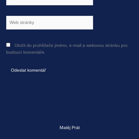
mail*
Web
stránky
Uložit do prohlížeče jméno, e-mail a webovou stránku pro
budoucí komentáře.
Matěj Prát