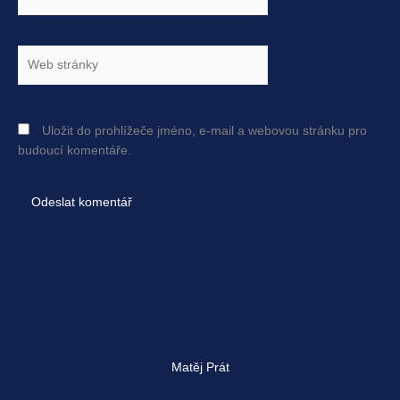
mail*
Web
stránky
Uložit do prohlížeče jméno, e-mail a webovou stránku pro
budoucí komentáře.
Matěj Prát