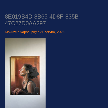
Přeskočit
na
obsah
8E019B4D-8B65-4D8F-835B-
47C27D0AA297
Diskuze
/ Napsal
piry
/
21 června, 2026