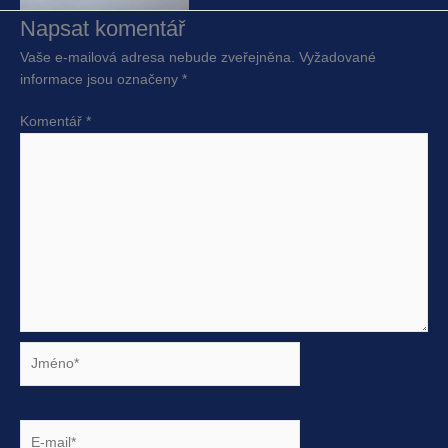
Napsat komentář
Vaše e-mailová adresa nebude zveřejněna.
Vyžadované
informace jsou označeny
*
Komentář
*
Jméno*
E-