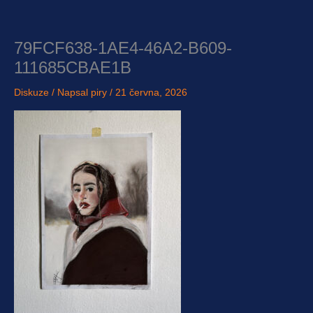
Přeskočit
na
obsah
79FCF638-1AE4-46A2-B609-
111685CBAE1B
Diskuze
/ Napsal
piry
/
21 června, 2026