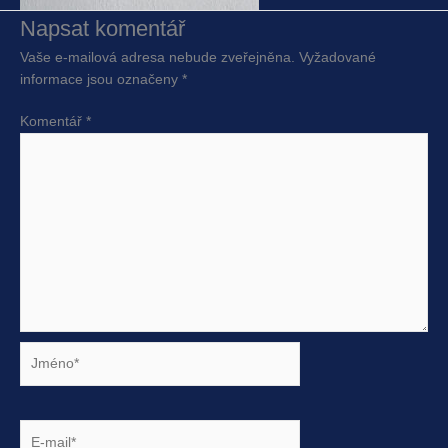
Napsat komentář
Vaše e-mailová adresa nebude zveřejněna.
Vyžadované
informace jsou označeny
*
Komentář
*
Jméno*
E-