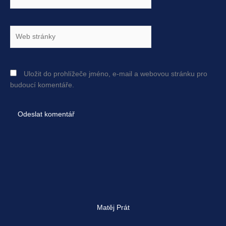
mail*
Web
stránky
Uložit do prohlížeče jméno, e-mail a webovou stránku pro
budoucí komentáře.
Matěj Prát