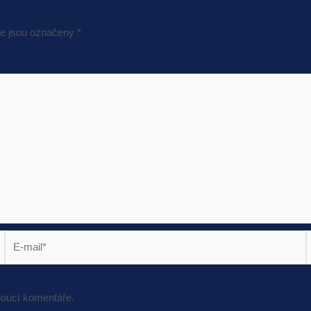
e jsou označeny
*
E-
mail*
s
doucí komentáře.