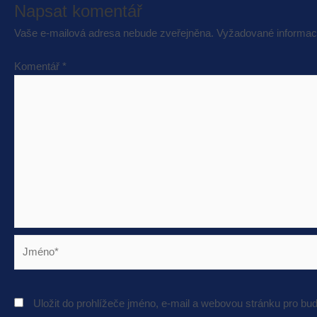
Napsat komentář
Vaše e-mailová adresa nebude zveřejněna.
Vyžadované informac
Komentář
*
Jméno*
Uložit do prohlížeče jméno, e-mail a webovou stránku pro bu