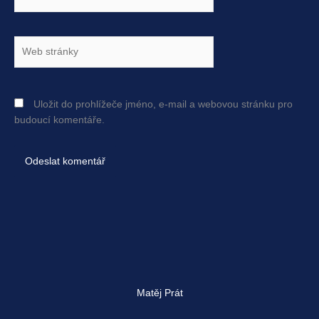
mail*
Web
stránky
Uložit do prohlížeče jméno, e-mail a webovou stránku pro
budoucí komentáře.
Matěj Prát