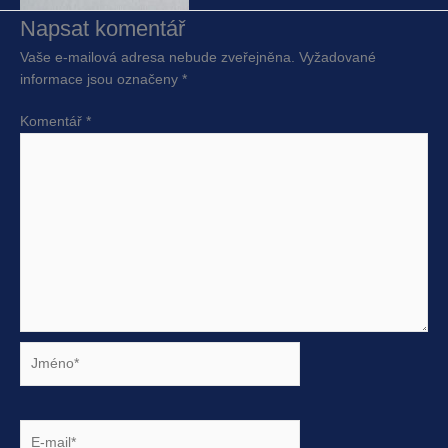
Napsat komentář
Vaše e-mailová adresa nebude zveřejněna.
Vyžadované
informace jsou označeny
*
Komentář
*
Jméno*
E-