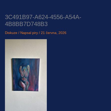
Přeskočit
na
obsah
3C491B97-A624-4556-A54A-
4B8BB7D748B3
Diskuze
/ Napsal
piry
/
21 června, 2026