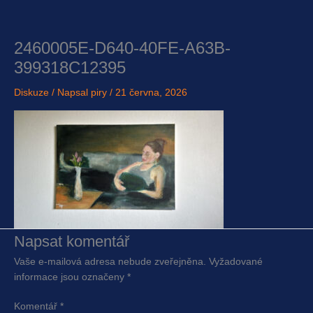
Přeskočit
na
obsah
2460005E-D640-40FE-A63B-
399318C12395
Diskuze
/ Napsal
piry
/
21 června, 2026
Napsat komentář
Vaše e-mailová adresa nebude zveřejněna.
Vyžadované
informace jsou označeny
*
Komentář
*