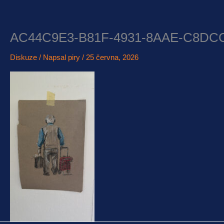
Přeskočit
na
obsah
AC44C9E3-B81F-4931-8AAE-C8DC
Diskuze
/ Napsal
piry
/
25 června, 2026