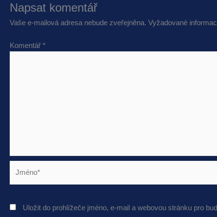
Napsat komentář
Vaše e-mailová adresa nebude zveřejněna.
Vyžadované informac
Komentář
*
Jméno*
Uložit do prohlížeče jméno, e-mail a webovou stránku pro bu