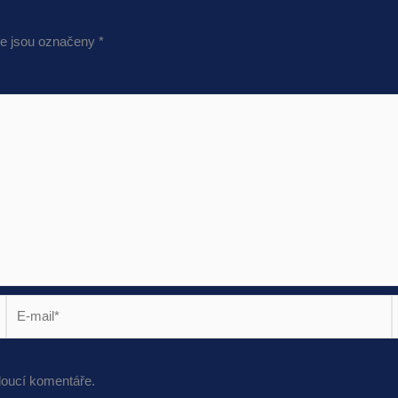
e jsou označeny
*
E-
mail*
s
doucí komentáře.