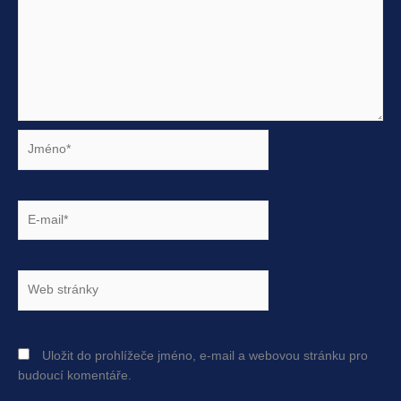
Jméno*
E-
mail*
Web
stránky
Uložit do prohlížeče jméno, e-mail a webovou stránku pro
budoucí komentáře.