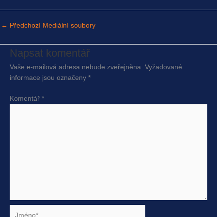
←
Předchozí Mediální soubory
Napsat komentář
Vaše e-mailová adresa nebude zveřejněna.
Vyžadované
informace jsou označeny
*
Komentář
*
Jméno*