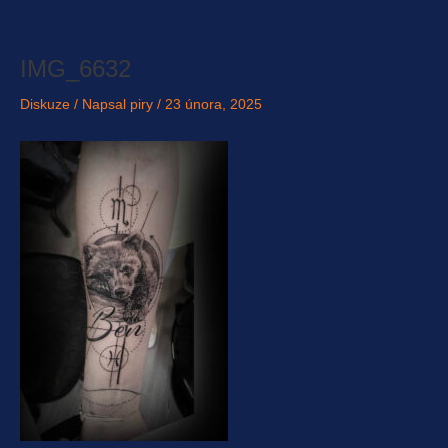
Přeskočit
na
obsah
IMG_6632
Diskuze
/ Napsal
piry
/
23 února, 2025