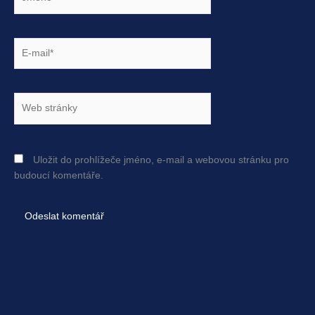
E-
mail*
Web
stránky
Uložit do prohlížeče jméno, e-mail a webovou stránku pro
budoucí komentáře.