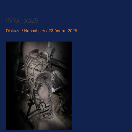
Přeskočit
na
obsah
IMG_5529
Diskuze
/ Napsal
piry
/
23 února, 2025