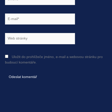
E-
mail*
Web
stránky
Uložit do prohlížeče jméno, e-mail a webovou stránku pro
budoucí komentáře.