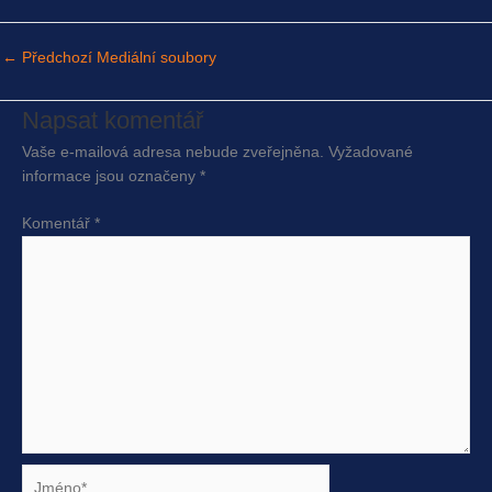
←
Předchozí Mediální soubory
Napsat komentář
Vaše e-mailová adresa nebude zveřejněna.
Vyžadované
informace jsou označeny
*
Komentář
*
Jméno*