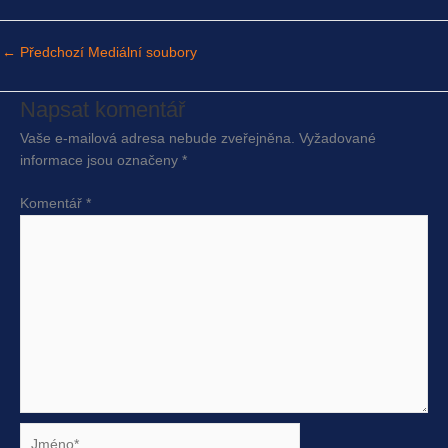
←
Předchozí Mediální soubory
Napsat komentář
Vaše e-mailová adresa nebude zveřejněna.
Vyžadované
informace jsou označeny
*
Komentář
*
Jméno*