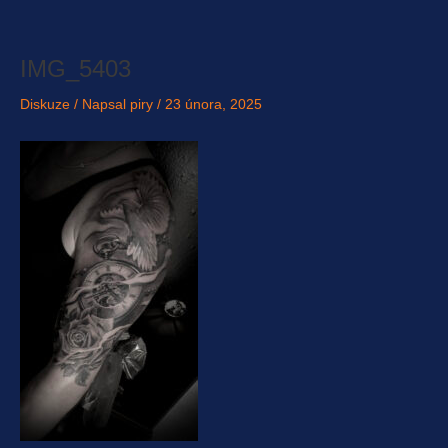
Přeskočit
na
obsah
IMG_5403
Diskuze
/ Napsal
piry
/
23 února, 2025