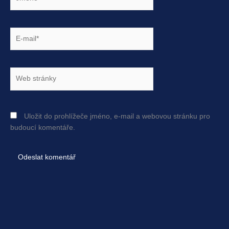
E-
mail*
Web
stránky
Uložit do prohlížeče jméno, e-mail a webovou stránku pro
budoucí komentáře.