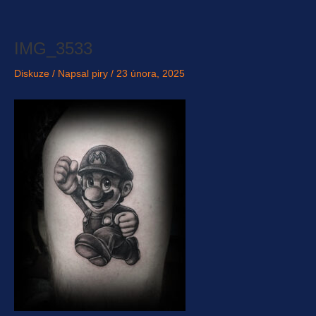
Přeskočit
na
obsah
IMG_3533
Diskuze
/ Napsal
piry
/
23 února, 2025