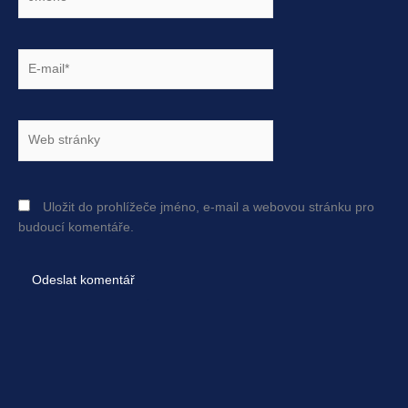
E-
mail*
Web
stránky
Uložit do prohlížeče jméno, e-mail a webovou stránku pro
budoucí komentáře.