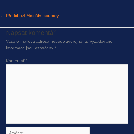
←
Předchozí Mediální soubory
Napsat komentář
Vaše e-mailová adresa nebude zveřejněna.
Vyžadované
informace jsou označeny
*
Komentář
*
Jméno*