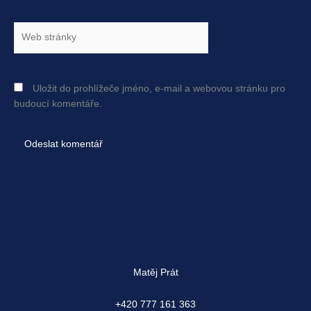
Web
stránky
Uložit do prohlížeče jméno, e-mail a webovou stránku pro
budoucí komentáře.
Matěj Prát
+420 777 161 363