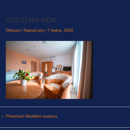
Přeskočit
na
obsah
DSC07468-HDR
Diskuze
/ Napsal
piry
/
7 ledna, 2026
←
Předchozí Mediální soubory