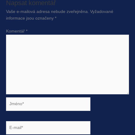
Napsat komentář
Vaše e-mailová adresa nebude zveřejněna.
Vyžadované
informace jsou označeny
*
Komentář
*
Jméno*
E-
mail*