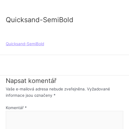
Přeskočit
na
obsah
Quicksand-SemiBold
Diskuze
/ Napsal
piry
/
1 března, 2023
Quicksand-SemiBold
←
Předchozí Mediální soubory
Napsat komentář
Vaše e-mailová adresa nebude zveřejněna.
Vyžadované
informace jsou označeny
*
Komentář
*