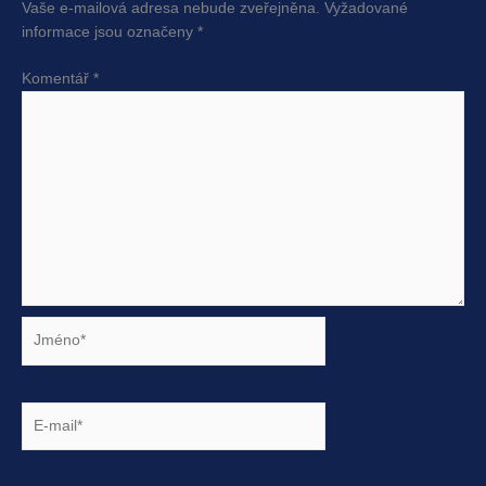
Vaše e-mailová adresa nebude zveřejněna.
Vyžadované
informace jsou označeny
*
Komentář
*
Jméno*
E-
mail*