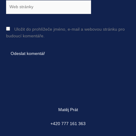
Web
stránky
Uložit do prohlížeče jméno, e-mail a webovou stránku pro
budoucí komentáře.
Matěj Prát
+420 777 161 363