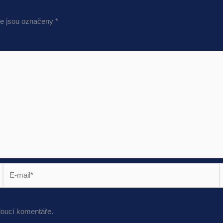
e jsou označeny
*
E-
mail*
s
doucí komentáře.