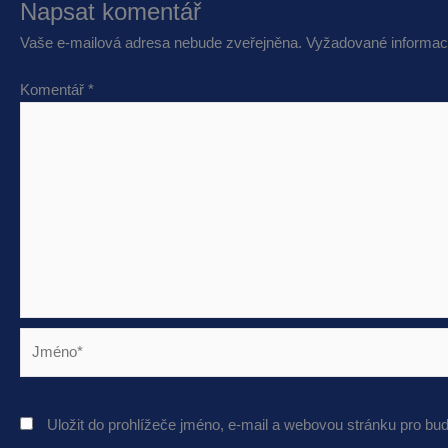
Napsat komentář
Vaše e-mailová adresa nebude zveřejněna.
Vyžadované informac
Komentář
*
Jméno*
Uložit do prohlížeče jméno, e-mail a webovou stránku pro bu