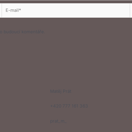
E-
mail*
s
ro budoucí komentáře.
Matěj Prát
+420 777 161 363
prat_m_