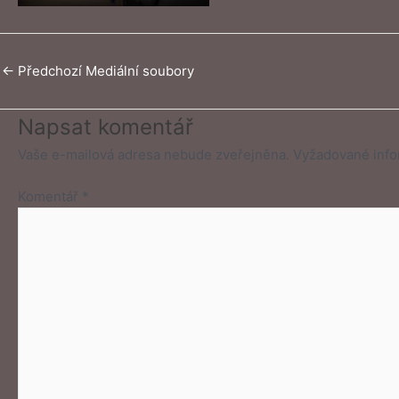
←
Předchozí Mediální soubory
Napsat komentář
Vaše e-mailová adresa nebude zveřejněna.
Vyžadované inf
Komentář
*