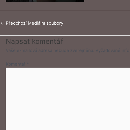
←
Předchozí Mediální soubory
Napsat komentář
Vaše e-mailová adresa nebude zveřejněna.
Vyžadované inf
Komentář
*