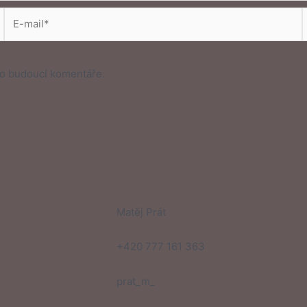
E-
mail*
s
ro budoucí komentáře.
Matěj Prát
+420 777 161 363
prat_m_