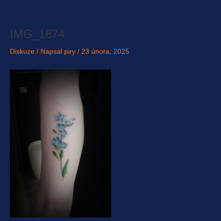
Přeskočit
na
obsah
IMG_1874
Diskuze
/ Napsal
piry
/
23 února, 2025