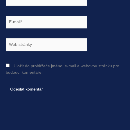
E-
mail*
Web
stránky
Uložit do prohlížeče jméno, e-mail a webovou stránku pro
budoucí komentáře.