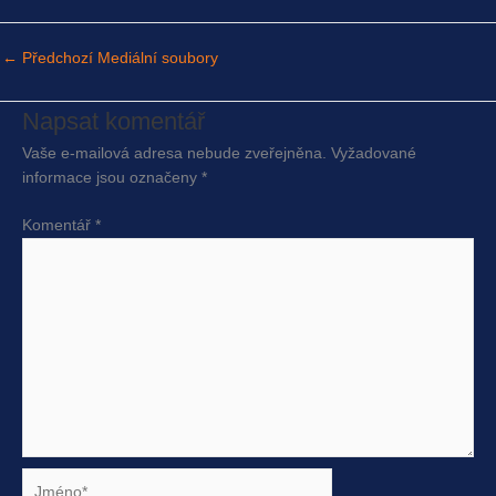
←
Předchozí Mediální soubory
Napsat komentář
Vaše e-mailová adresa nebude zveřejněna.
Vyžadované
informace jsou označeny
*
Komentář
*
Jméno*