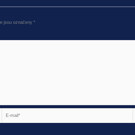
e jsou označeny
*
E-
mail*
s