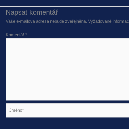
Napsat komentář
Vaše e-mailová adresa nebude zveřejněna.
Vyžadované informac
Komentář
*
Jméno*