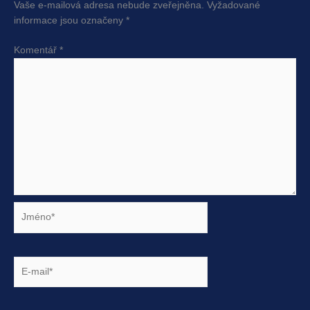
Vaše e-mailová adresa nebude zveřejněna.
Vyžadované
informace jsou označeny
*
Komentář
*
Jméno*
E-
mail*