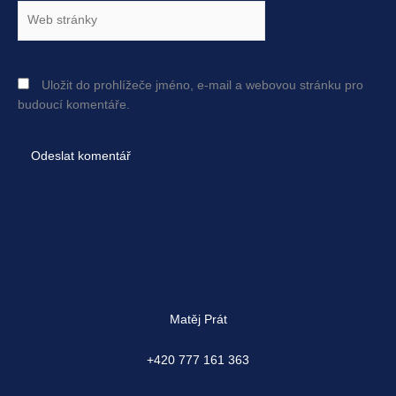
Web
stránky
Uložit do prohlížeče jméno, e-mail a webovou stránku pro
budoucí komentáře.
Matěj Prát
+420 777 161 363