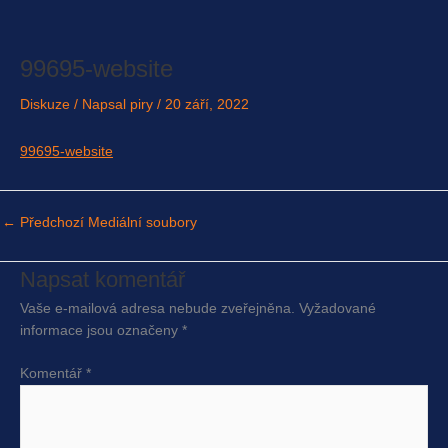
Přeskočit
na
obsah
99695-website
Diskuze
/ Napsal
piry
/
20 září, 2022
99695-website
←
Předchozí Mediální soubory
Napsat komentář
Vaše e-mailová adresa nebude zveřejněna.
Vyžadované
informace jsou označeny
*
Komentář
*