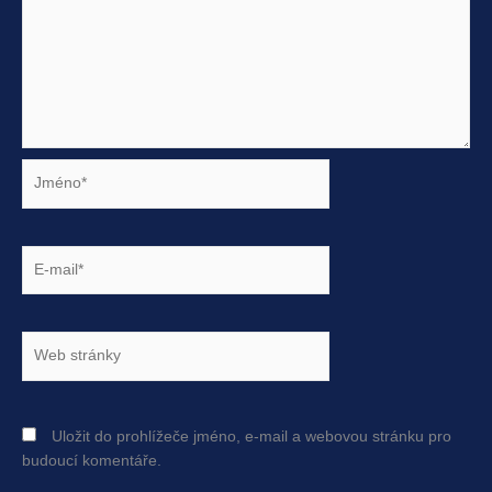
Jméno*
E-
mail*
Web
stránky
Uložit do prohlížeče jméno, e-mail a webovou stránku pro
budoucí komentáře.