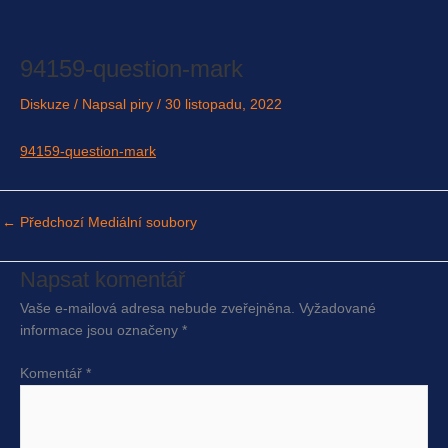
Přeskočit
na
obsah
94159-question-mark
Diskuze
/ Napsal
piry
/
30 listopadu, 2022
94159-question-mark
←
Předchozí Mediální soubory
Napsat komentář
Vaše e-mailová adresa nebude zveřejněna.
Vyžadované
informace jsou označeny
*
Komentář
*