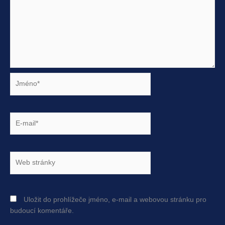
Jméno*
E-
mail*
Web
stránky
Uložit do prohlížeče jméno, e-mail a webovou stránku pro
budoucí komentáře.