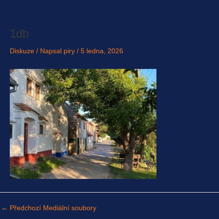
Přeskočit
na
obsah
1db
Diskuze
/ Napsal
piry
/
5 ledna, 2026
←
Předchozí Mediální soubory