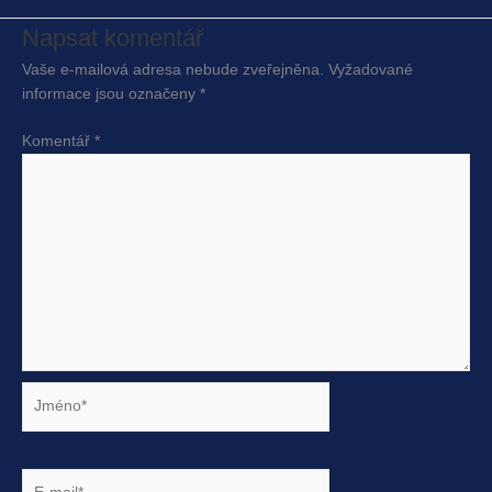
Napsat komentář
Vaše e-mailová adresa nebude zveřejněna.
Vyžadované
informace jsou označeny
*
Komentář
*
Jméno*
E-