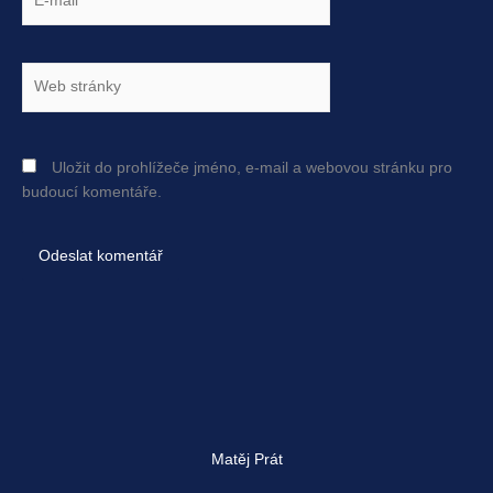
mail*
Web
stránky
Uložit do prohlížeče jméno, e-mail a webovou stránku pro
budoucí komentáře.
Matěj Prát