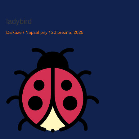
Přeskočit
na
obsah
ladybird
Diskuze
/ Napsal
piry
/
20 března, 2025