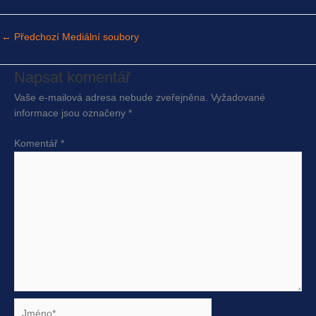
←
Předchozí Mediální soubory
Napsat komentář
Vaše e-mailová adresa nebude zveřejněna.
Vyžadované
informace jsou označeny
*
Komentář
*
Jméno*