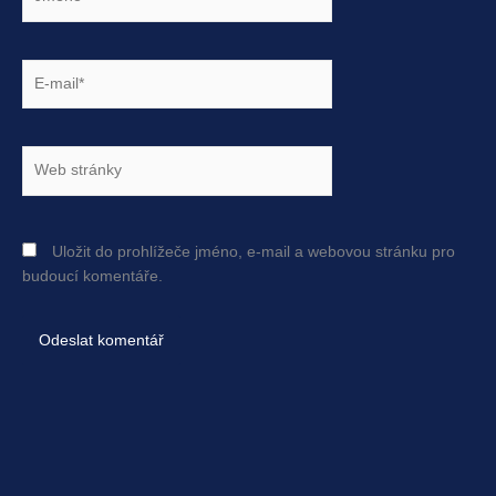
E-
mail*
Web
stránky
Uložit do prohlížeče jméno, e-mail a webovou stránku pro
budoucí komentáře.