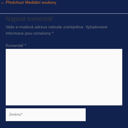
←
Předchozí Mediální soubory
Napsat komentář
Vaše e-mailová adresa nebude zveřejněna.
Vyžadované
informace jsou označeny
*
Komentář
*
Jméno*