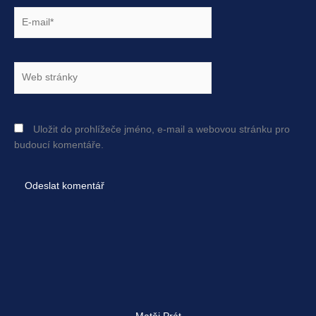
E-
mail*
Web
stránky
Uložit do prohlížeče jméno, e-mail a webovou stránku pro
budoucí komentáře.